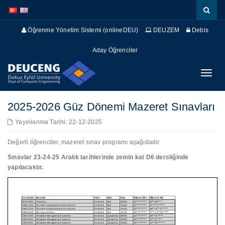
İçeriğe
Navigasyona
atla
atla
Öğrenme Yönetim Sistemi (onlineDEU)
DEUZEM
Debis
Aday Öğrenciler
Menüy
Geç
2025-2026 Güz Dönemi Mazeret Sınavları
Yayınlanma Tarihi: 22-12-2025
Değerli öğrenciler, mazeret sınav programı aşağıdadır.
Sınavlar 23-24-25 Aralık tarihlerinde zemin kat D6 dersliğinde
yapılacaktır.