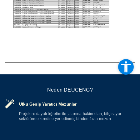
Neden DEUCENG?
Ufku Geniş Yaratıcı Mezunlar
Projelere dayalı öğretim ile, alanına hakim olan, bilgisayar
sektöründe kendine yer edinmiş binden fazla mezun