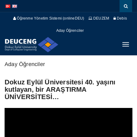
İçeriğe
Navigasyona
atla
atla
Öğrenme Yönetim Sistemi (onlineDEU)
DEUZEM
Debis
Aday Öğrenciler
Menüy
Geç
Aday Öğrenciler
Dokuz Eylül Üniversitesi 40. yaşını
kutlayan, bir ARAŞTIRMA
ÜNİVERSİTESİ…