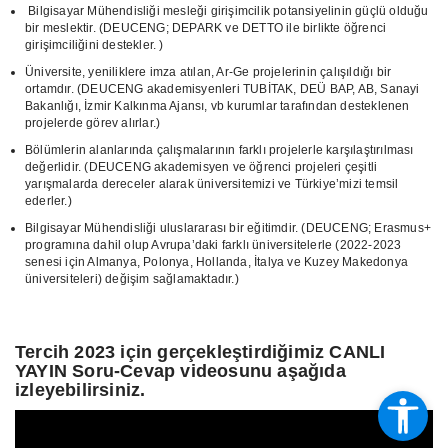
Bilgisayar Mühendisliği mesleği girişimcilik potansiyelinin güçlü olduğu
bir meslektir. (DEUCENG; DEPARK ve DETTO ile birlikte öğrenci
girişimciliğini destekler. )
Üniversite, yeniliklere imza atılan, Ar-Ge projelerinin çalışıldığı bir
ortamdır. (DEUCENG akademisyenleri TUBİTAK, DEÜ BAP, AB, Sanayi
Bakanlığı, İzmir Kalkınma Ajansı, vb kurumlar tarafından desteklenen
projelerde görev alırlar.)
Bölümlerin alanlarında çalışmalarının farklı projelerle karşılaştırılması
değerlidir. (DEUCENG akademisyen ve öğrenci projeleri çeşitli
yarışmalarda dereceler alarak üniversitemizi ve Türkiye’mizi temsil
ederler.)
Bilgisayar Mühendisliği uluslararası bir eğitimdir. (DEUCENG; Erasmus+
programına dahil olup Avrupa’daki farklı üniversitelerle (2022-2023
senesi için Almanya, Polonya, Hollanda, İtalya ve Kuzey Makedonya
üniversiteleri) değişim sağlamaktadır.)
Tercih 2023 için gerçekleştirdiğimiz CANLI
YAYIN Soru-Cevap videosunu aşağıda
izleyebilirsiniz.