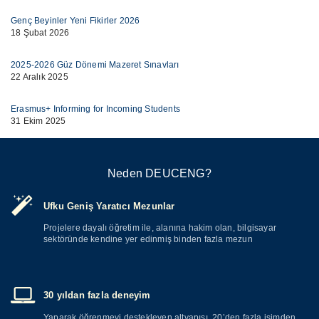
Genç Beyinler Yeni Fikirler 2026
18 Şubat 2026
2025-2026 Güz Dönemi Mazeret Sınavları
22 Aralık 2025
Erasmus+ Informing for Incoming Students
31 Ekim 2025
Neden DEUCENG?
Ufku Geniş Yaratıcı Mezunlar
Projelere dayalı öğretim ile, alanına hakim olan, bilgisayar
sektöründe kendine yer edinmiş binden fazla mezun
30 yıldan fazla deneyim
Yaparak öğrenmeyi destekleyen altyapısı, 20’den fazla isimden