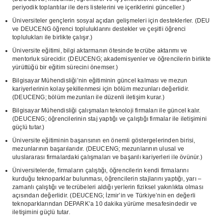
periyodik toplantılar ile ders listelerini ve içeriklerini günceller.)
Üniversiteler gençlerin sosyal açıdan gelişmeleri için desteklerler. (DEU
ve DEUCENG öğrenci topluluklarını destekler ve çeşitli öğrenci
toplulukları ile birlikte çalışır.)
Üniversite eğitimi, bilgi aktarmanın ötesinde tecrübe aktarımı ve
mentorluk sürecidir. (DEUCENG; akademisyenler ve öğrencilerin birlikte
yürüttüğü bir eğitim sürecini önemser.)
Bilgisayar Mühendisliği’nin eğitiminin güncel kalması ve mezun
kariyerlerinin kolay şekillenmesi için bölüm mezunları değerlidir.
(DEUCENG; bölüm mezunları ile düzenli iletişim kurar.)
Bilgisayar Mühendisliği çalışmaları teknoloji firmaları ile güncel kalır.
(DEUCENG; öğrencilerinin staj yaptığı ve çalıştığı firmalar ile iletişimini
güçlü tutar.)
Üniversite eğitiminin başarısının en önemli göstergelerinden birisi,
mezunlarının başarılarıdır. (DEUCENG; mezunlarının ulusal ve
uluslararası firmalardaki çalışmaları ve başarılı kariyerleri ile övünür.)
Üniversitelerde, firmaların çalıştığı, öğrencilerin kendi firmalarını
kurduğu teknoparklar bulunması, öğrencilerin stajlarını yaptığı, yarı –
zamanlı çalıştığı ve tecrübeleri aldığı yerlerin fiziksel yakınlıkta olması
açısından değerlidir. (DEUCENG; İzmir’in ve Türkiye’nin en değerli
teknoparklarından DEPARK’a 10 dakika yürüme mesafesindedir ve
iletişimini güçlü tutar.