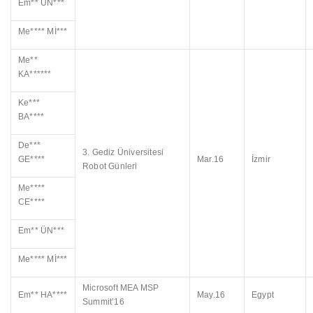
Em** ÜN***
Me**** Mİ***
Me**
KA******
Ke***
BA****
De***
3. Gediz Üniversitesi
GE****
Mar.16
İzmir
Robot Günleri
Me****
CE****
Em** ÜN***
Me**** Mİ***
Microsoft MEA MSP
Em** HA****
May.16
Egypt
Summit’16