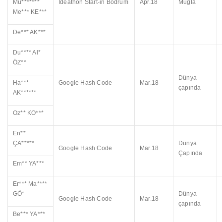
Mu*******
Ideathon Start-in Bodrum
Apr.18
Muğla
Me*** KE***
De*** AK***
Du**** Al*
ÖZ**
Dünya
Ha***
Google Hash Code
Mar.18
çapında
AK******
Oz** KO***
En**
ÇA*****
Dünya
Google Hash Code
Mar.18
Çapında
Em** YA***
Er*** Ma****
GÖ*
Dünya
Google Hash Code
Mar.18
çapında
Be*** YA***