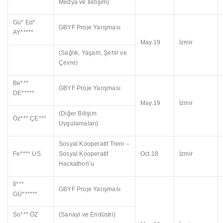
Medya ve İletişim)
Gü* Ed*
GBYF Proje Yarışması
AY*****
May.19
İzmir
(Sağlık, Yaşam, Şehir ve
Çevre)
Be***
GBYF Proje Yarışması
DE*****
May.19
İzmir
(Diğer Bilişim
Öz*** ÇE***
Uygulamaları)
Sosyal Kooperatif Treni –
Fe**** US
Sosyal Kooperatif
Oct.18
İzmir
Hackathon’u
İl***
GBYF Proje Yarışması
GÜ******
So*** ÖZ
(Sanayi ve Endüstri)