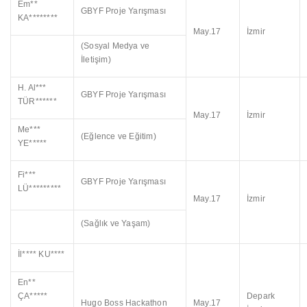
Em**
GBYF Proje Yarışması
KA********
May.17
İzmir
(Sosyal Medya ve
İletişim)
H. Al***
GBYF Proje Yarışması
TÜR******
May.17
İzmir
Me***
(Eğlence ve Eğitim)
YE*****
Fi***
GBYF Proje Yarışması
LÜ*********
May.17
İzmir
(Sağlık ve Yaşam)
İl**** KU****
En**
ÇA*****
Depark
Hugo Boss Hackathon
May.17