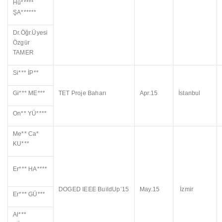
Hü*****
ŞA******
Dr.Öğr.Üyesi
Özgür
TAMER
Si*** İP**
Gi*** ME***
TET Proje Baharı
Apr.15
İstanbul
On** YÜ****
Me** Ca*
KU***
Er*** HA****
DOGED IEEE BuildUp’15
May.15
İzmir
Er*** GÜ***
Al***