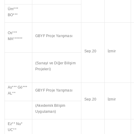
Üm***
BO***
Os***
GBYF Proje Yarışması
MA******
Sep.20
İzmir
(Sanayi ve Diğer Bilişim
Projeleri)
As*** Gö***
GBYF Proje Yarışması
AL**
Sep.20
İzmir
(Akedemik Bilişim
Uygulamarı)
Ez** Nu*
UC**