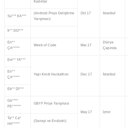
Kadınlar
(Android Proje Geliştirme
Oct.17
İstanbul
Su*** KA***
Yarışması)
İr** DO***
En**
Dünya
Week of Code
Mar.17
ÇA*****
Çapında
Em** YA***
En**
Yapı Kredi Hackathon
Dec.17
İstanbul
ÇA*****
Eb** Dİ***
Gü****
GBYF Proje Yarışması
PE******
May.17
İzmir
Ta** Ca*
(Sanayi ve Endüstri)
HA*****