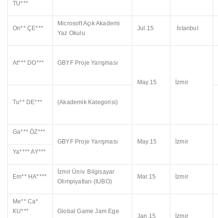
TU***
Microsoft Açık Akademi
On** ÇE***
Jul.15
İstanbul
Yaz Okulu
At*** DO***
GBYF Proje Yarışması
May.15
İzmir
Tu** DE***
(Akademik Kategorisi)
Ga*** ÖZ***
GBYF Proje Yarışması
May.15
İzmir
Ya**** AY***
İzmir Üniv. Bilgisayar
Em** HA****
Mar.15
İzmir
Olimpiyatları (IUBO)
Me** Ca*
KU***
Global Game Jam Ege
Jan.15
İzmir