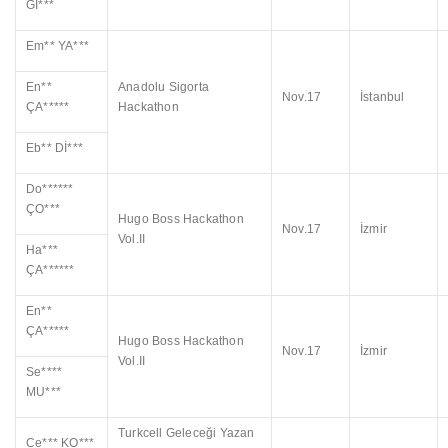
GI***
Em** YA***
En**
Anadolu Sigorta
Nov.17
İstanbul
ÇA*****
Hackathon
Eb** Dİ***
Do******
ÇO***
Hugo Boss Hackathon
Nov.17
İzmir
Vol.II
Ha***
ÇA******
En**
ÇA*****
Hugo Boss Hackathon
Nov.17
İzmir
Vol.II
Se****
MU***
Turkcell Geleceği Yazan
Ce*** KO***