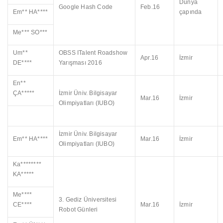
Dünya
Google Hash Code
Feb.16
Em** HA****
çapında
Me*** SO***
Um**
OBSS ITalent Roadshow
Apr.16
İzmir
DE****
Yarışması 2016
En**
ÇA*****
İzmir Üniv. Bilgisayar
Mar.16
İzmir
Olimpiyatları (IUBO)
İzmir Üniv. Bilgisayar
Em** HA****
Mar.16
İzmir
Olimpiyatları (IUBO)
Ka********
KA*****
Me****
3. Gediz Üniversitesi
CE****
Mar.16
İzmir
Robot Günleri