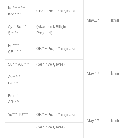
Ka********
GBYF Proje Yarışması
KA*****
May.17
İzmir
Ay** Be***
(Akademik Bilişim
Şİ****
Projeleri)
Bü****
GBYF Proje Yarışması
ÇE******
Su*** AK****
(Şehir ve Çevre)
May.17
İzmir
As*****
GÜ***
Em***
AR****
Yu*** TU***
GBYF Proje Yarışması
May.17
İzmir
(Şehir ve Çevre)