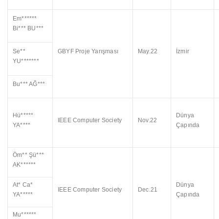
Em******
Bi*** BU***
Se**
GBYF Proje Yarışması
May.22
İzmir
YU*******
Bu*** AĞ***
Hü*****
Dünya
IEEE Computer Society
Nov.22
YA****
Çapında
Öm** Şü***
AK******
At* Ca*
Dünya
IEEE Computer Society
Dec.21
YA*****
Çapında
Mu******