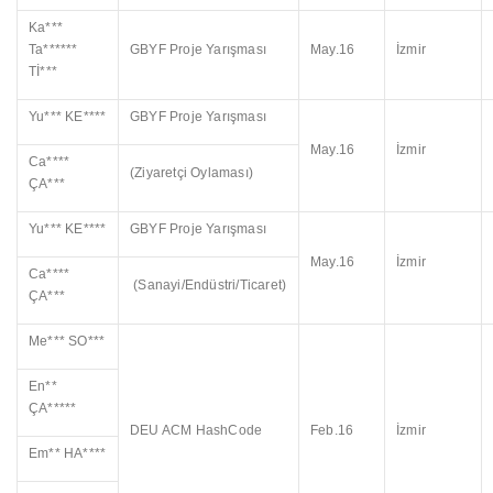
Ka***
Ta******
GBYF Proje Yarışması
May.16
İzmir
Tİ***
Yu*** KE****
GBYF Proje Yarışması
May.16
İzmir
Ca****
(Ziyaretçi Oylaması)
ÇA***
Yu*** KE****
GBYF Proje Yarışması
May.16
İzmir
Ca****
(Sanayi/Endüstri/Ticaret)
ÇA***
Me*** SO***
En**
ÇA*****
DEU ACM HashCode
Feb.16
İzmir
Em** HA****