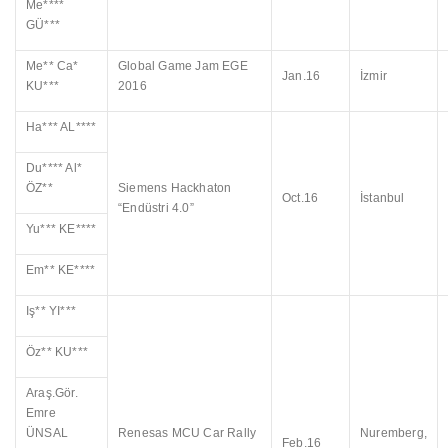
Me****
GÜ***
Me** Ca*
Global Game Jam EGE
Jan.16
İzmir
KU***
2016
Ha*** AL****
Du**** Al*
ÖZ**
Siemens Hackhaton
Oct.16
İstanbul
“Endüstri 4.0”
Yu*** KE****
Em** KE****
Iş** YI***
Öz** KU***
Araş.Gör.
Emre
ÜNSAL
Renesas MCU Car Rally
Nuremberg,
Feb.16