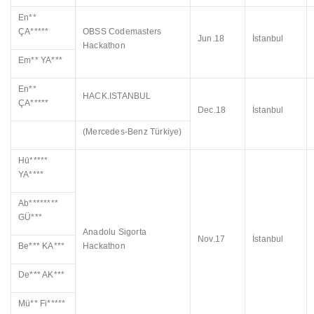
En**
ÇA*****
OBSS Codemasters
Jun.18
İstanbul
Hackathon
Em** YA***
En**
HACK.ISTANBUL
ÇA*****
Dec.18
İstanbul
(Mercedes-Benz Türkiye)
Hü*****
YA****
Ab********
GÜ***
Anadolu Sigorta
Nov.17
İstanbul
Be*** KA***
Hackathon
De*** AK***
Mü** Fi*****