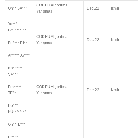
CODEU Algoritma
On** SA***
Dec.22
İzmir
Yarışması
Yu***
GA********
CODEU Algoritma
Dec.22
İzmir
Be**** Dİ**
Yarışması
Al***** AY***
Na******
ŞA***
Em*****
CODEU Algoritma
Dec.22
İzmir
TE**
Yarışması
De***
KÜ********
On** İL***
De***