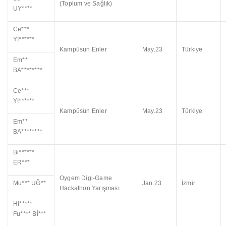
(Toplum ve Sağlık)
UY****
Ce***
YI******
Kampüsün Enler
May.23
Türkiye
Em**
BA********
Ce***
YI******
Kampüsün Enler
May.23
Türkiye
Em**
BA********
Bi******
ER***
Oygem Digi-Game
Mu*** UĞ**
Jan.23
İzmir
Hackathon Yarışması
Hi*****
Fu**** Bİ***