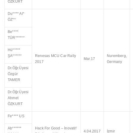
ÖZKURT
Du**** Al*
ÖZ**
Be****
TÜR******
Hü*****
ŞA******
Renesas MCU Car Rally
Nuremberg,
Mar.17
2017
Germany
Dr.Öğr.Üyesi
Özgür
TAMER
Dr.Öğr.Üyesi
Ahmet
ÖZKURT
Fe**** US
Ab******
Hack For Good – İnovatif
4.04.2017
İzmir