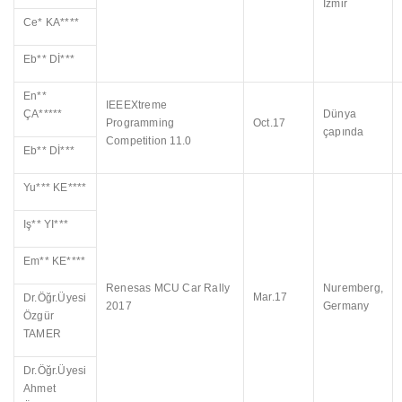
İzmir
Ce* KA****
Eb** Dİ***
En**
IEEEXtreme
ÇA*****
Dünya
Programming
Oct.17
çapında
Competition 11.0
Eb** Dİ***
Yu*** KE****
Iş** YI***
Em** KE****
Renesas MCU Car Rally
Nuremberg,
Mar.17
Dr.Öğr.Üyesi
2017
Germany
Özgür
TAMER
Dr.Öğr.Üyesi
Ahmet