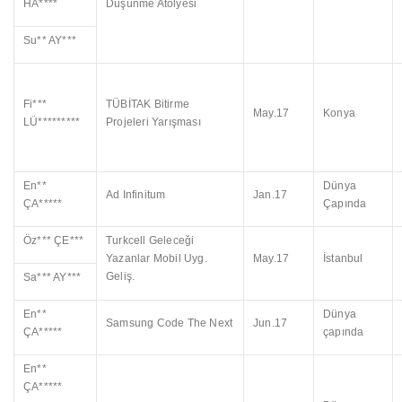
HA****
Düşünme Atölyesi
Su** AY***
Fi***
TÜBİTAK Bitirme
May.17
Konya
LÜ*********
Projeleri Yarışması
En**
Dünya
Ad Infinitum
Jan.17
ÇA*****
Çapında
Öz*** ÇE***
Turkcell Geleceği
Yazanlar Mobil Uyg.
May.17
İstanbul
Geliş.
Sa*** AY***
En**
Dünya
Samsung Code The Next
Jun.17
ÇA*****
çapında
En**
ÇA*****