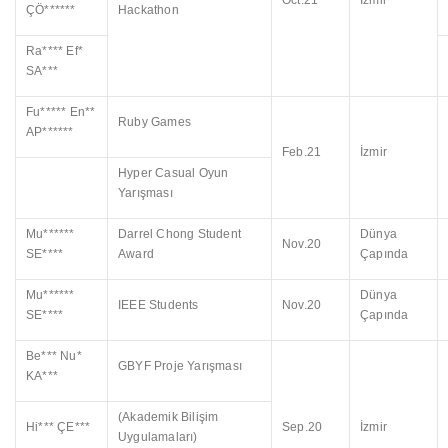
Oct.21
İzmir
ÇÖ******
Hackathon
Ra**** Ef*
SA***
Fu***** En**
Ruby Games
AP******
Feb.21
İzmir
Hyper Casual Oyun
Yarışması
Mu******
Darrel Chong Student
Dünya
Nov.20
SE****
Award
Çapında
Mu******
Dünya
IEEE Students
Nov.20
SE****
Çapında
Be*** Nu*
GBYF Proje Yarışması
KA***
(Akademik Bilişim
Hi*** ÇE***
Sep.20
İzmir
Uygulamaları)