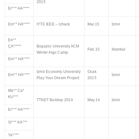
2015
Er*** HA****
Em** HA****
IYTE IEEE – Izhack
Mar.15
İzmir
En**
ÇA*****
Bogazici University ACM
Feb.15
İstanbul
Winter Algo Camp.
Em** HA****
Izmir Economy University
Ocak
Em** HA****
İzmir
Play Your Dream Project
2015
Me** Ca*
KU***
TTNET Buildup 2014
May.14
İzmir
Er*** HA****
Si*** KA***
Ya****