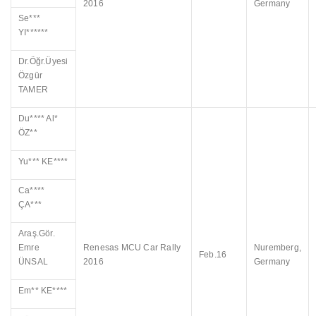
2016
Germany
Se***
YI******
Dr.Öğr.Üyesi
Özgür
TAMER
Du**** Al*
ÖZ**
Yu*** KE****
Ca****
ÇA***
Araş.Gör.
Emre
Renesas MCU Car Rally
Nuremberg,
Feb.16
ÜNSAL
2016
Germany
Em** KE****