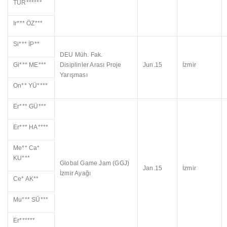
TÜR******
Ir*** ÖZ***
Si*** İP**
DEU Müh. Fak.
Gi*** ME***
Disiplinler Arası Proje
Jun.15
İzmir
Yarışması
On** YÜ****
Er*** GÜ***
Er*** HA****
Me** Ca*
KU***
Global Game Jam (GGJ)
Jan.15
İzmir
İzmir Ayağı
Ce* AK**
Mu*** SÜ***
Er******