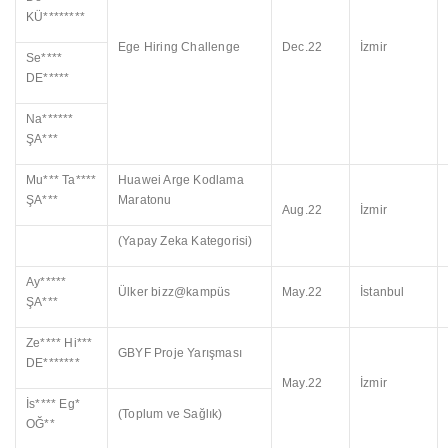
KÜ********
Ege Hiring Challenge
Dec.22
İzmir
Se****
DE*****
Na******
ŞA***
Mu*** Ta****
Huawei Arge Kodlama
ŞA***
Maratonu
Aug.22
İzmir
(Yapay Zeka Kategorisi)
Ay*****
Ülker bizz@kampüs
May.22
İstanbul
ŞA***
Ze**** Hi***
GBYF Proje Yarışması
DE*******
May.22
İzmir
İs**** Eg*
(Toplum ve Sağlık)
OĞ**