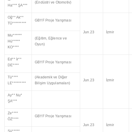
(Endüstri ve Otomotiv)
Ha*** ŞA***
Oğ** Ak**
GBYF Proje Yarışması
TÜ*********
Jun.23
İzmir
Mu******
(Eğitim, Eğlence ve
Hü*****
Oyun)
KO****
Ed** İr**
GBYF Proje Yarışması
DE****
Tü****
(Akademik ve Diğer
Jun.23
İzmir
LE*********
Bilişim Uygulamaları)
Ay** Nu*
ŞA***
Ze****
GBYF Proje Yarışması
ÖZ****
Jun.23
İzmir
Sü*****