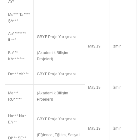
AY*
Mu*** Ta****
ŞA***
Ab********
GBYF Proje Yarışması
İL***
May.19
İzmir
Bu***
(Akademik Bilişim
KA*******
Projeleri)
De*** AK***
GBYF Proje Yarışması
May.19
İzmir
Me***
(Akademik Bilişim
RU*****
Projeleri)
Ha*** Nu*
GBYF Proje Yarışması
EN**
May.19
İzmir
(Eğlence, Eğitim, Sosyal
Di*** SE**