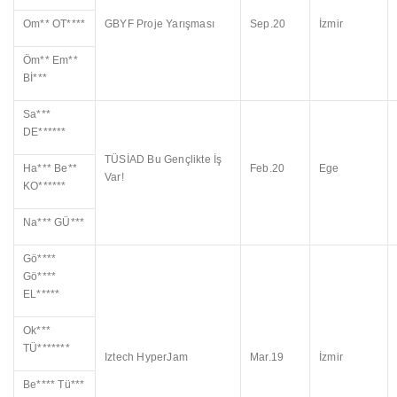
Om** OT****
GBYF Proje Yarışması
Sep.20
İzmir
Öm** Em**
Bİ***
Sa***
DE******
TÜSİAD Bu Gençlikte İş
Ha*** Be**
Feb.20
Ege
Var!
KO******
Na*** GÜ***
Gö****
Gö****
EL*****
Ok***
TÜ*******
Iztech HyperJam
Mar.19
İzmir
Be**** Tü***