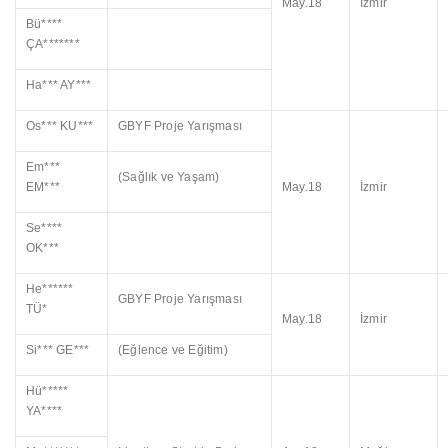
May.18
İzmir
Bü****
ÇA*******
Ha*** AY***
Os*** KU***
GBYF Proje Yarışması
Em***
(Sağlık ve Yaşam)
EM***
May.18
İzmir
Se****
OK***
He******
GBYF Proje Yarışması
TÜ*
May.18
İzmir
Si*** GE***
(Eğlence ve Eğitim)
Hü*****
YA****