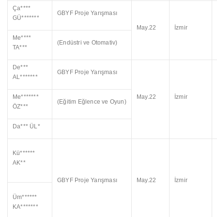
Ça****
GBYF Proje Yarışması
GÜ*******
May.22
İzmir
Me****
(Endüstri ve Otomativ)
TA***
De***
GBYF Proje Yarışması
AL*******
Me*******
May.22
İzmir
(Eğitim Eğlence ve Oyun)
ÖZ***
Da*** ÜL*
Kü******
AK**
GBYF Proje Yarışması
May.22
İzmir
Üm******
KA*******