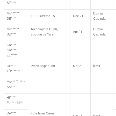
SE****
Mu******
Dünya
IEEEEXtreme 15.0
Dec.21
SE****
Çapında
Mu******
Teknolojinin Dünü,
Dünya
Apr.21
SE****
Bugünü ve Yarını
Çapında
Gö****
Gö****
EL*****
Ok***
Iztech HyperJam
Mar.21
İzmir
TÜ*******
Mu*** Ta****
ŞA***
Hi*****
Fu**** Bİ***
De****
Kule İzmir Game