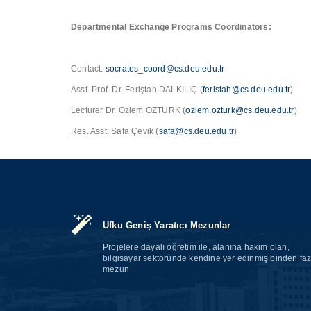
Departmental Exchange Programs Coordinators:
Contact:
socrates_coord@cs.deu.edu.tr
Asst. Prof. Dr. Feriştah DALKILIÇ (
feristah@cs.deu.edu.tr
)
Lecturer Dr. Özlem ÖZTÜRK (
ozlem.ozturk@cs.deu.edu.tr
)
Res. Asst. Safa Çevik (
safa@cs.deu.edu.tr
)
Ufku Geniş Yaratıcı Mezunlar
Projelere dayalı öğretim ile, alanına hakim olan,
bilgisayar sektöründe kendine yer edinmiş binden faz
mezun