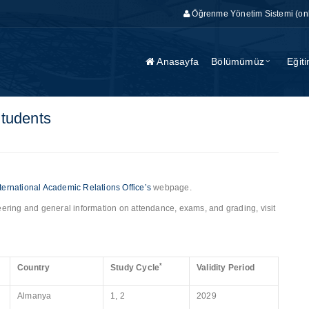
Öğrenme Yönetim Sistemi (on
Anasayfa
Bölümümüz
Eğit
Students
nternational Academic Relations Office’s
webpage.
neering and general information on attendance, exams, and grading, visit
*
Country
Study Cycle
Validity Period
Almanya
1, 2
2029