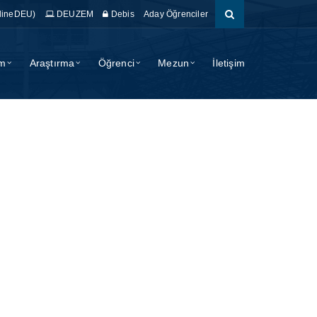
lineDEU)
DEUZEM
Debis
Aday Öğrenciler
im
Araştırma
Öğrenci
Mezun
İletişim