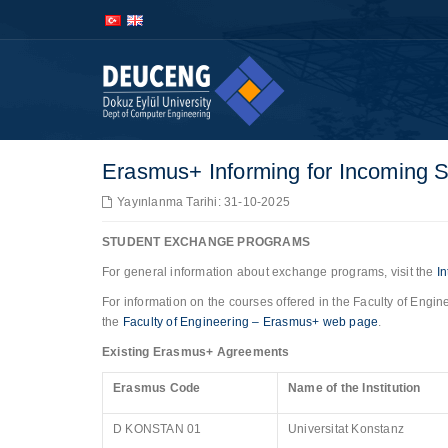
İçeriğe
Navigasyona
atla
atla
Erasmus+ Informing for Incoming 
Yayınlanma Tarihi: 31-10-2025
STUDENT EXCHANGE PROGRAMS
For general information about exchange programs, visit the
I
For information on the courses offered in the Faculty of Engi
the
Faculty of Engineering – Erasmus+ web page
.
Existing Erasmus+ Agreements
Erasmus Code
Name of the Institution
D KONSTAN 01
Universitat Konstanz