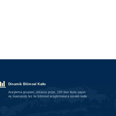
Dinamik Bilimsel Katkı
Araştırma grupları, onlarca proje, 100’den fazla yayın
ve lisansüstü tez ile bilimsel araştırmalara sürekli katkı