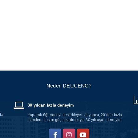
Neden DEUCENG?
30 yıldan fazla deneyim
la
Yaparak öğrenmeyi destekleyen altyapısı, 20’den fazla
isimden oluşan güçlü kadrosuyla 30 yılı aşan deneyim