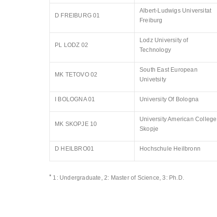
Albert-Ludwigs Universitat
D FREIBURG 01
Freiburg
Lodz University of
PL LODZ 02
Technology
South East European
MK TETOVO 02
Univetsity
I BOLOGNA 01
University Of Bologna
University American College
MK SKOPJE 10
Skopje
D HEILBRO01
Hochschule Heilbronn
*
1: Undergraduate, 2: Master of Science, 3: Ph.D.