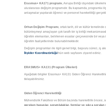
Erasmus+ KA171 programı
, Avrupa Birliği dışındaki ülkeler
uluslararası değişim programıdır. Bu kapsamda, programla iliş
anlaşmalar yapılarak öğrenci ve personel hareketliliği gerçekleş
Orhun Değişim Programı
, ortak tarih, dil ve kültür temelin
bütünleşmeyi amaçlayan çok taraflı bir iş birliği mekanizması
öğretim elemanları, belirlenen esaslar çerçevesinde bir veya i
öğretim faaliyetlerinde bulunabilmektedir.
Değişim programları ile ilgili genel bilgi, başvuru süreci, iş ak
İlişkiler Koordinatörlüğü
’
nün web sayfasını ziyaret ediniz.
ERASMUS+ KA131 (Program Ülkeleri)
Aşağıdaki bilgiler Erasmus+ KA131 Giden Öğrenci Hareketliliği i
tıklayabilirsiniz.
Giden Öğrenci Hareketliliği
Mühendislik Fakültesi ve Bölüm bazında hareketlilik öncesi, s
gereken hususlar, sorumluluklar, formlar ve sıkça sorulan s