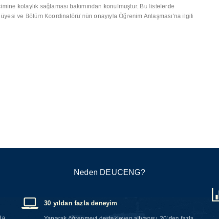
çimine kolaylık sağlaması bakımından konulmuştur. Bu listelerde
tim üyesi ve Bölüm Koordinatörü’nün onayıyla Öğrenim Anlaşması’na ilgili
Neden DEUCENG?
30 yıldan fazla deneyim
la
Yaparak öğrenmeyi destekleyen altyapısı, 20’den fazla