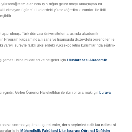
le yükseköğretim alanında iş birliğini geliştirmeyi amaçlayan bir
kili olmayan üçüncü ülkelerdeki yükseköğretim kurumları ile ikili
tirilir.
de oluşturulmuş, Türk dünyası üniversiteleri arasında akademik
dır. Program kapsamında, lisans ve lisansüstü düzeydeki öğrenciler ile
ki yarıyıl süreyle farklı ülkelerdeki yükseköğretim kurumlarında eğitim-
ış şeması, hibe miktarları ve belgeler için
Uluslararası Akademik
çindir. Gelen Öğrenci Hareketliliği ile ilgili bilgi almak için
buraya
ırası ve sonrası yapılması gerekenler,
ders seçiminde dikkat edilmesi
orular için
,
Mühendislik Fakültesi Uluslararası Öğrenci Değişim