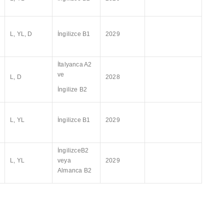
L, YL, D
İngilizce B1
2029
İtalyanca A2
ve
L, D
2028
İngilize B2
L, YL
İngilizce B1
2029
İngilizceB2
L, YL
veya
2029
Almanca B2