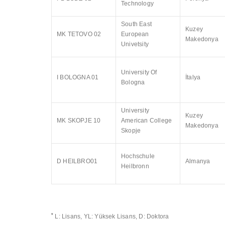
Technology
South East
Kuzey
MK TETOVO 02
European
Makedonya
Univetsity
University Of
I BOLOGNA 01
İtalya
Bologna
University
Kuzey
MK SKOPJE 10
American College
Makedonya
Skopje
Hochschule
D HEILBRO01
Almanya
Heilbronn
*
L: Lisans, YL: Yüksek Lisans, D: Doktora