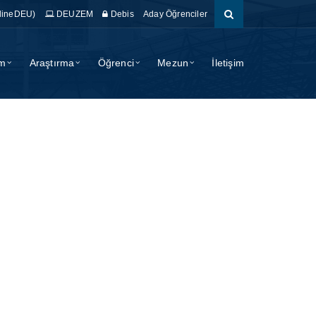
lineDEU)
DEUZEM
Debis
Aday Öğrenciler
im
Araştırma
Öğrenci
Mezun
İletişim