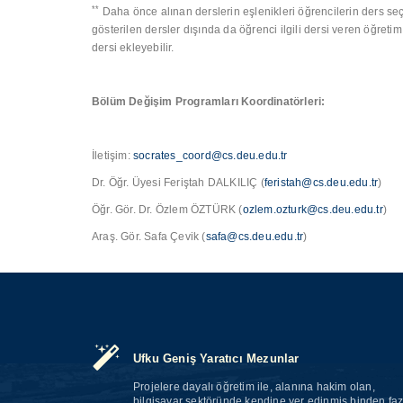
**
Daha önce alınan derslerin eşlenikleri öğrencilerin ders se
gösterilen dersler dışında da öğrenci ilgili dersi veren öğre
dersi ekleyebilir.
Bölüm Değişim Programları Koordinatörleri:
İletişim:
socrates_coord@cs.deu.edu.tr
Dr. Öğr. Üyesi Feriştah DALKILIÇ (
feristah@cs.deu.edu.tr
)
Öğr. Gör. Dr. Özlem ÖZTÜRK (
ozlem.ozturk@cs.deu.edu.tr
)
Araş. Gör. Safa Çevik (
safa@cs.deu.edu.tr
)
Ufku Geniş Yaratıcı Mezunlar
Projelere dayalı öğretim ile, alanına hakim olan,
bilgisayar sektöründe kendine yer edinmiş binden faz