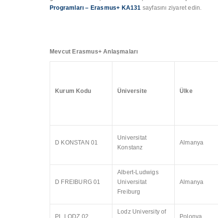
Programları – Erasmus+ KA131
sayfasını ziyaret edin.
Mevcut Erasmus+ Anlaşmaları
Kurum Kodu
Üniversite
Ülke
Universitat
D KONSTAN 01
Almanya
Konstanz
Albert-Ludwigs
D FREIBURG 01
Universitat
Almanya
Freiburg
Lodz University of
PL LODZ 02
Polonya