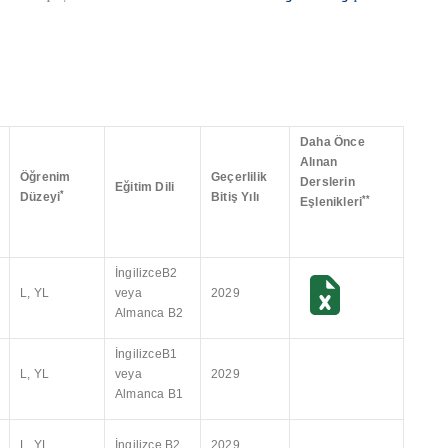
Daha Önce
Alınan
Öğrenim
Geçerlilik
Derslerin
Eğitim Dili
*
Düzeyi
Bitiş Yılı
**
Eşlenikleri
İngilizceB2
L, YL
veya
2029
Almanca B2
İngilizceB1
L, YL
veya
2029
Almanca B1
L, YL
İngilizce B2
2029