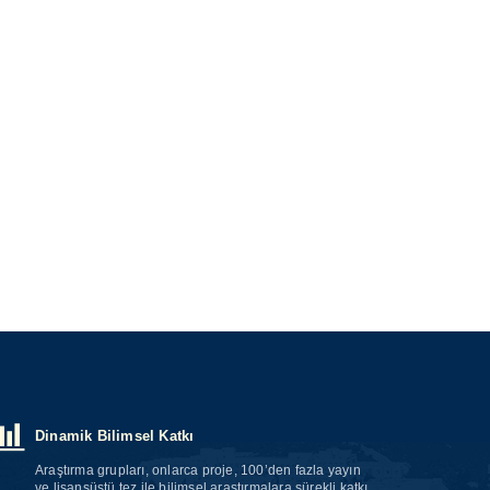
Dinamik Bilimsel Katkı
Araştırma grupları, onlarca proje, 100’den fazla yayın
ve lisansüstü tez ile bilimsel araştırmalara sürekli katkı