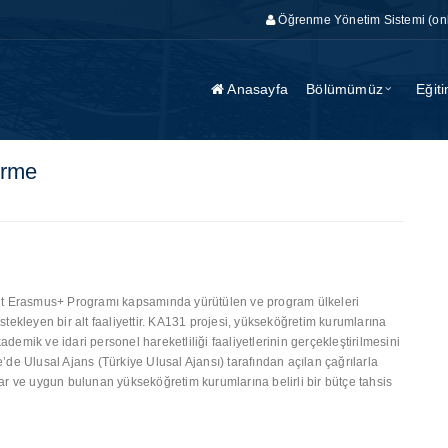
Öğrenme Yönetim Sistemi (on
Anasayfa
Bölümümüz
Eğit
irme
it Erasmus+ Programı kapsamında yürütülen ve program ülkeleri
tekleyen bir alt faaliyettir. KA131 projesi, yükseköğretim kurumlarına
kademik ve idari personel hareketliliği faaliyetlerinin gerçekleştirilmesini
de Ulusal Ajans (Türkiye Ulusal Ajansı) tarafından açılan çağrılarla
ar ve uygun bulunan yükseköğretim kurumlarına belirli bir bütçe tahsis